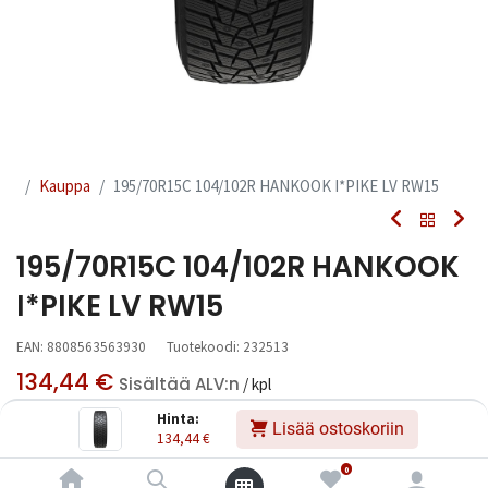
Kauppa
195/70R15C 104/102R HANKOOK I*PIKE LV RW15
195/70R15C 104/102R HANKOOK
I*PIKE LV RW15
EAN:
8808563563930
Tuotekoodi:
232513
134,44
€
Sisältää ALV:n
/ kpl
Hinta:
Lisää ostoskoriin
134,44
€
Toimittajilla (kotimaa):
Saatavilla
Toimitusaika:
3 arkipäivää
0