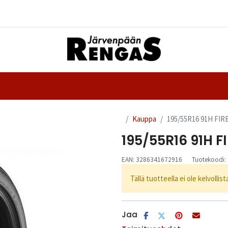
Yhteystiedot
nteet
Ajanvaraus
Kauppa
195/55R16 91H FI
195/55R16 91H 
EAN:
3286341672916
Tuotekoodi:
Tällä tuotteella ei ole kelvollis
Jaa