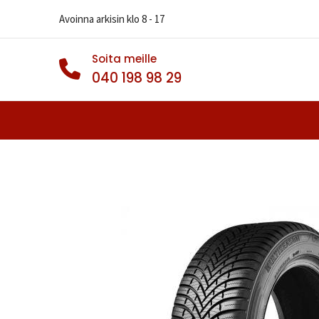
Avoinna arkisin klo 8 - 17
Soita meille
040 198 98 29
Autonrenkaat
Muut Renkaat
Va