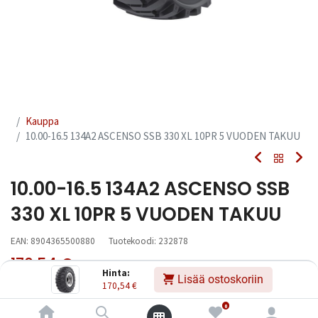
Kauppa
10.00-16.5 134A2 ASCENSO SSB 330 XL 10PR 5 VUODEN TAKUU
10.00-16.5 134A2 ASCENSO SSB
330 XL 10PR 5 VUODEN TAKUU
EAN:
8904365500880
Tuotekoodi:
232878
170,54
€
Sisältää ALV:n
/ kpl
Hinta:
Lisää ostoskoriin
170,54
€
Toimittajilla (kotimaa):
Saatavilla
0