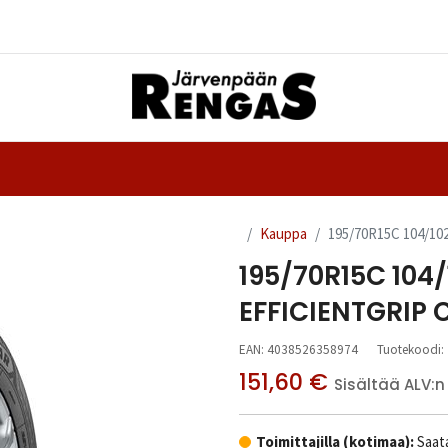
Yhteystiedot
nteet
Ajanvaraus
Kauppa
195/70R15C 104/1
195/70R15C 104
EFFICIENTGRIP 
EAN:
4038526358974
Tuotekoodi:
151,60
€
Sisältää ALV:n
Toimittajilla (kotimaa):
Saata