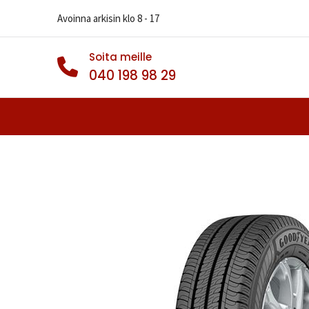
Avoinna arkisin klo 8 - 17
Soita meille
040 198 98 29
Autonrenkaat
Muut Renkaat
Va