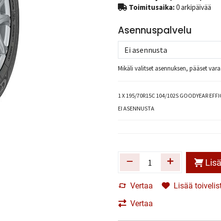
Toimitusaika:
0 arkipäivää
Asennuspalvelu
Mikäli valitset asennuksen, pääset va
1
X 195/70R15C 104/102S GOODYEAR EFFI
EI ASENNUSTA
Lisä
Vertaa
Lisää toivelis
Vertaa