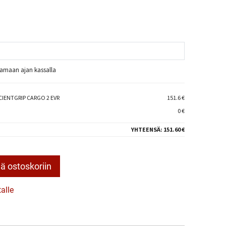
raamaan ajan kassalla
CIENTGRIP CARGO 2 EVR
151.6 €
0 €
YHTEENSÄ:
151.60 €
ä ostoskoriin
talle