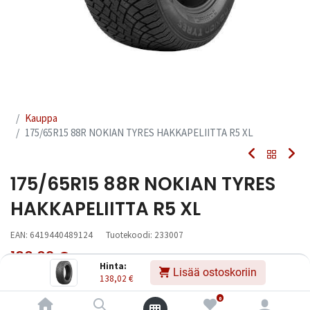
Kauppa
175/65R15 88R NOKIAN TYRES HAKKAPELIITTA R5 XL
175/65R15 88R NOKIAN TYRES
HAKKAPELIITTA R5 XL
EAN:
6419440489124
Tuotekoodi:
233007
138,02
€
Sisältää ALV:n
/ kpl
Hinta:
Lisää ostoskoriin
138,02
€
Toimittajilla (kotimaa):
Saatavilla
0