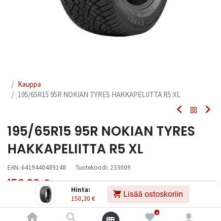
Kauppa
195/65R15 95R NOKIAN TYRES HAKKAPELIITTA R5 XL
195/65R15 95R NOKIAN TYRES
HAKKAPELIITTA R5 XL
EAN:
6419440489148
Tuotekoodi:
233009
150,30
€
Sisältää ALV:n
/ kpl
Hinta:
Lisää ostoskoriin
150,30
€
Toimittajilla (kotimaa):
Saatavilla
0