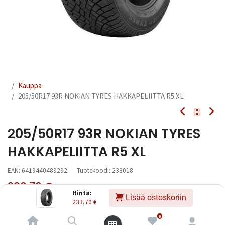
Kauppa
205/50R17 93R NOKIAN TYRES HAKKAPELIITTA R5 XL
205/50R17 93R NOKIAN TYRES
HAKKAPELIITTA R5 XL
EAN:
6419440489292
Tuotekoodi:
233018
233,70
€
Sisältää ALV:n
/ kpl
Hinta:
Lisää ostoskoriin
233,70
€
Toimittajilla (kotimaa):
Saatavilla
0