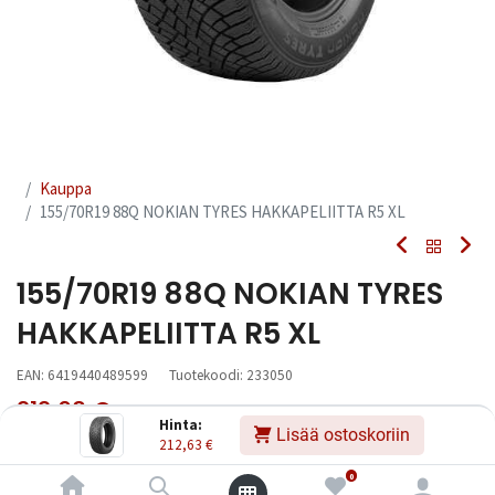
Kauppa
155/70R19 88Q NOKIAN TYRES HAKKAPELIITTA R5 XL
155/70R19 88Q NOKIAN TYRES
HAKKAPELIITTA R5 XL
EAN:
6419440489599
Tuotekoodi:
233050
212,63
€
Sisältää ALV:n
/ kpl
Hinta:
Lisää ostoskoriin
212,63
€
Toimittajilla (kotimaa):
Saatavilla
0