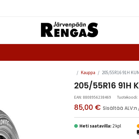
Yhteystiedot
nteet
Ajanvaraus
Kauppa
205/55R16 91H KU
205/55R16 91H
EAN:
8808956238469
Tuotekoodi:
85,00
€
Sisältää ALV:n
Heti saatavilla:
2 kpl