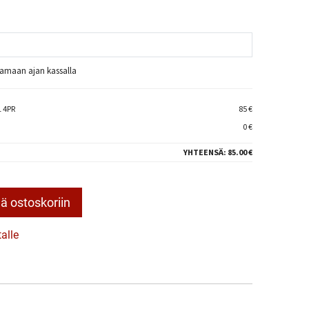
raamaan ajan kassalla
 4PR
85 €
0 €
YHTEENSÄ:
85.00 €
ä ostoskoriin
talle