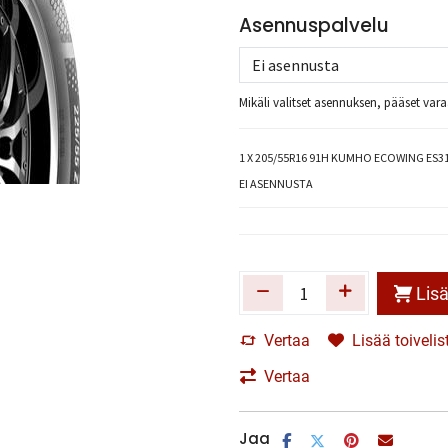
Asennuspalvelu
Mikäli valitset asennuksen, pääset va
1
X 205/55R16 91H KUMHO ECOWING ES31
EI ASENNUSTA
Lisä
Vertaa
Lisää toivelis
Vertaa
Jaa