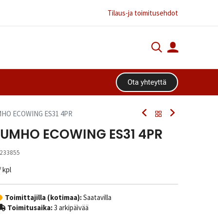
Tilaus-ja toimitusehdot
Ota yhteyttä​​​​
MHO ECOWING ES31 4PR
 KUMHO ECOWING ES31 4PR
233855
/ kpl
Toimittajilla (kotimaa):
Saatavilla
Toimitusaika:
3 arkipäivää