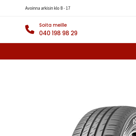
Avoinna arkisin klo 8 - 17
Soita meille
040 198 98 29
Autonrenkaat
Muut Renkaat
Va