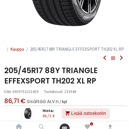
Kauppa
205/45R17 88Y TRIANGLE EFFEXSPORT TH202 XL RP
205/45R17 88Y TRIANGLE
EFFEXSPORT TH202 XL RP
EAN:
6959753231459
Tuotekoodi:
233948
86,71
€
Sisältää ALV:n
/ kpl
Hinta:
Lisää ostoskoriin
86,71
€
Toimittajilla (kotimaa):
Saatavilla
Toimitusaika:
3 arkipäivää
0