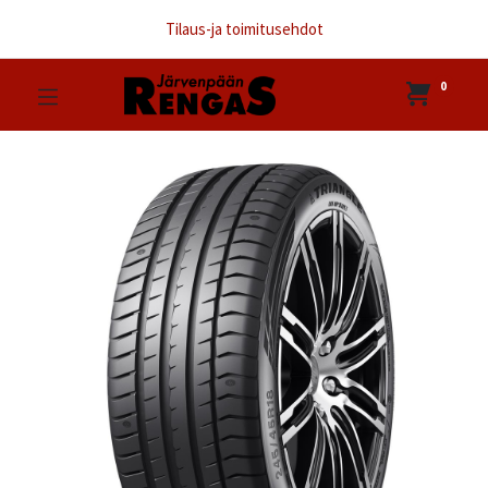
Tilaus-ja toimitusehdot
0