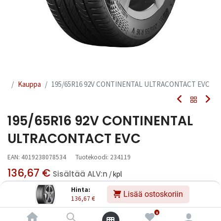
Kauppa
195/65R16 92V CONTINENTAL ULTRACONTACT EVC
195/65R16 92V CONTINENTAL
ULTRACONTACT EVC
EAN:
4019238078534
Tuotekoodi:
234119
136,67
€
Sisältää ALV:n
/ kpl
Hinta:
Lisää ostoskoriin
136,67
€
Toimittajilla (kotimaa):
Saatavilla
Toimitusaika:
3 arkipäivää
0