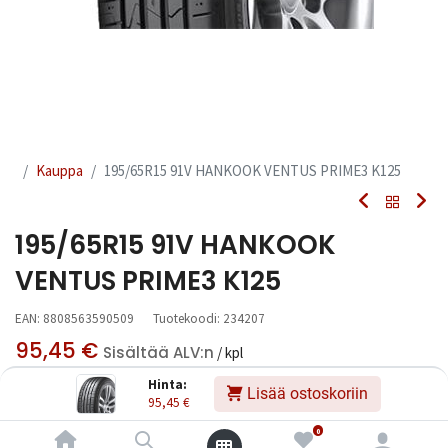
Kauppa
195/65R15 91V HANKOOK VENTUS PRIME3 K125
195/65R15 91V HANKOOK
VENTUS PRIME3 K125
EAN:
8808563590509
Tuotekoodi:
234207
95,45
€
Sisältää ALV:n
/ kpl
Hinta:
Lisää ostoskoriin
95,45
€
Toimittajilla (kotimaa):
Saatavilla
Toimitusaika:
3 arkipäivää
0