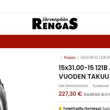
Yhteystiedot
nteet
Ajanvaraus
Kauppa
15x31.00-15 121B
15x31.00-15 121
VUODEN TAKUU
EAN:
8904365504185
Tuotekoodi:
227,30
€
Sisältää ALV:
Toimittajilla (kotimaa):
Saata