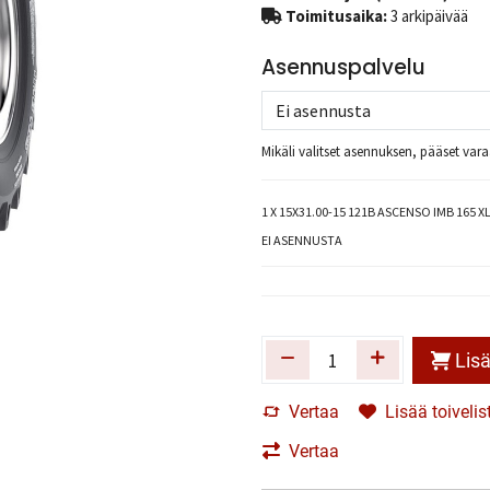
Toimitusaika:
3 arkipäivää
Asennuspalvelu
Mikäli valitset asennuksen, pääset va
1
X 15X31.00-15 121B ASCENSO IMB 165 
EI ASENNUSTA
Lisä
Vertaa
Lisää toivelis
Vertaa