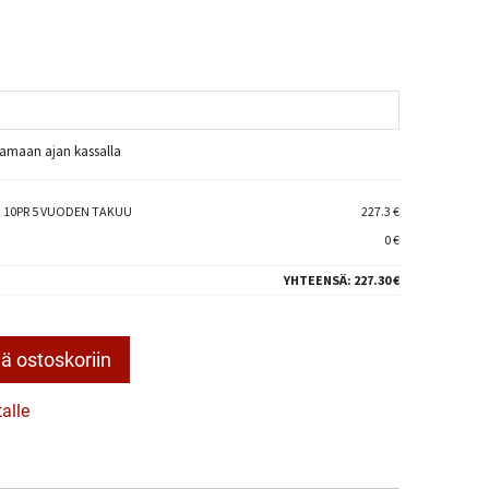
raamaan ajan kassalla
XL 10PR 5 VUODEN TAKUU
227.3 €
0 €
YHTEENSÄ:
227.30 €
ä ostoskoriin
talle