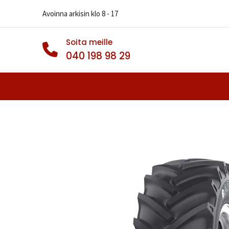
Avoinna arkisin klo 8 - 17
Soita meille
040 198 98 29
Autonrenkaat
Muut Renkaat
Va