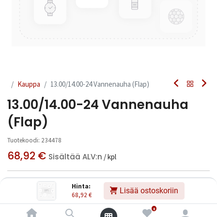
Kauppa
13.00/14.00-24 Vannenauha (Flap)
13.00/14.00-24 Vannenauha
(Flap)
Tuotekoodi:
234478
68,92
€
Sisältää ALV:n
/ kpl
Toimittajilla (kotimaa):
Saatavilla
Hinta:
Lisää ostoskoriin
Toimitusaika:
3 arkipäivää
68,92
€
0