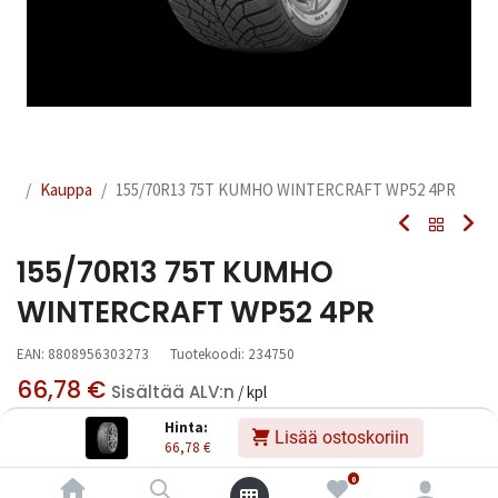
Kauppa
155/70R13 75T KUMHO WINTERCRAFT WP52 4PR
155/70R13 75T KUMHO
WINTERCRAFT WP52 4PR
EAN:
8808956303273
Tuotekoodi:
234750
66,78
€
Sisältää ALV:n
/ kpl
Hinta:
Lisää ostoskoriin
66,78
€
Toimittajilla (kotimaa):
Saatavilla
Toimitusaika:
3 arkipäivää
0