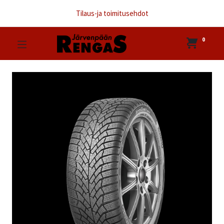
Tilaus-ja toimitusehdot
0