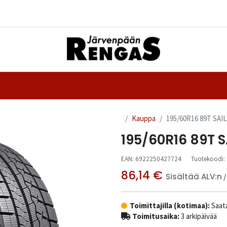
Yhteystiedot
nteet
Ajanvaraus
Kauppa
195/60R16 89T SA
195/60R16 89T 
EAN:
6922250427724
Tuotekoodi:
86,14
€
Sisältää ALV:n
/
Toimittajilla (kotimaa):
Saata
Toimitusaika:
3 arkipäivää