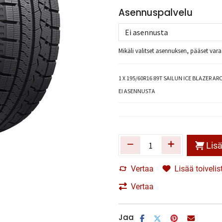
Asennuspalvelu
Mikäli valitset asennuksen, pääset va
1
X 195/60R16 89T SAILUN ICE BLAZER AR
EI ASENNUSTA
Lisä
Vertaa
Lisää toivelis
Vertaa
Jaa