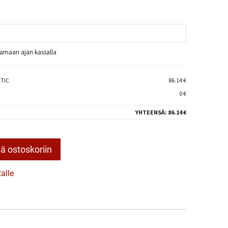
raamaan ajan kassalla
CTIC
86.14 €
0 €
YHTEENSÄ:
86.14 €
ä ostoskoriin
talle