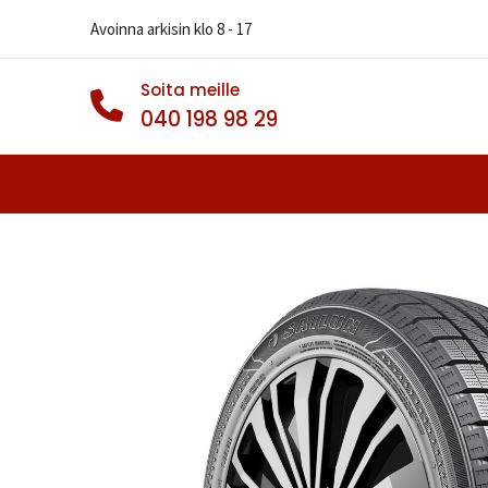
Avoinna arkisin klo 8 - 17
Soita meille
040 198 98 29
Autonrenkaat
Muut Renkaat
Va