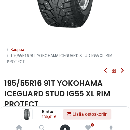
Kauppa
195/55R16 91T YOKOHAMA ICEGUARD STUD IG55 XL RIM
PROTECT
195/55R16 91T YOKOHAMA
ICEGUARD STUD IG55 XL RIM
PROTECT
Hinta:
Lisää ostoskoriin
EAN:
4968814872250
Tuotekoodi:
235629
130,61
€
130,61
€
Sisältää ALV:n
/ kpl
0