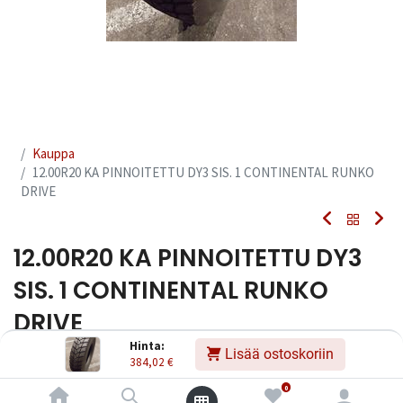
Kauppa
12.00R20 KA PINNOITETTU DY3 SIS. 1 CONTINENTAL RUNKO
DRIVE
12.00R20 KA PINNOITETTU DY3
SIS. 1 CONTINENTAL RUNKO
DRIVE
Hinta:
Lisää ostoskoriin
Tuotekoodi:
236033
384,02
€
384,02
€
Sisältää ALV:n
/ kpl
0