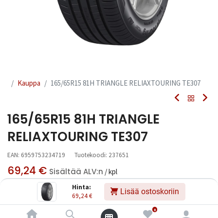
Kauppa
165/65R15 81H TRIANGLE RELIAXTOURING TE307
165/65R15 81H TRIANGLE
RELIAXTOURING TE307
EAN:
6959753234719
Tuotekoodi:
237651
69,24
€
Sisältää ALV:n
/ kpl
Hinta:
Lisää ostoskoriin
69,24
€
Toimittajilla (kotimaa):
Saatavilla
Toimitusaika:
3 arkipäivää
0