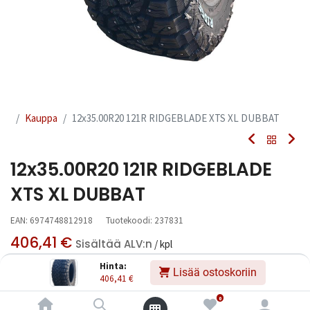
Kauppa
12x35.00R20 121R RIDGEBLADE XTS XL DUBBAT
12x35.00R20 121R RIDGEBLADE
XTS XL DUBBAT
EAN:
6974748812918
Tuotekoodi:
237831
406,41
€
Sisältää ALV:n
/ kpl
Hinta:
Lisää ostoskoriin
406,41
€
Toimittajilla (ulkomaa):
Saatavilla
Toimitusaika:
7 arkipäivää
0