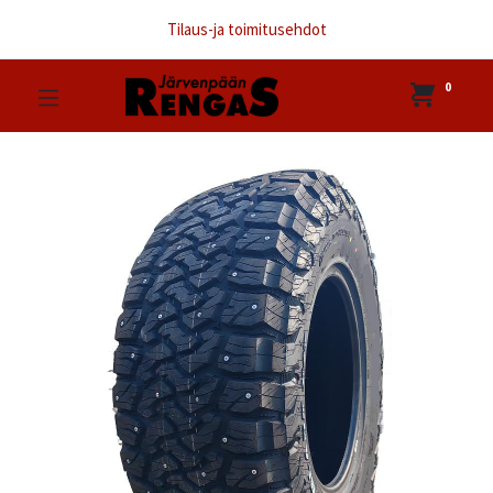
Tilaus-ja toimitusehdot
0