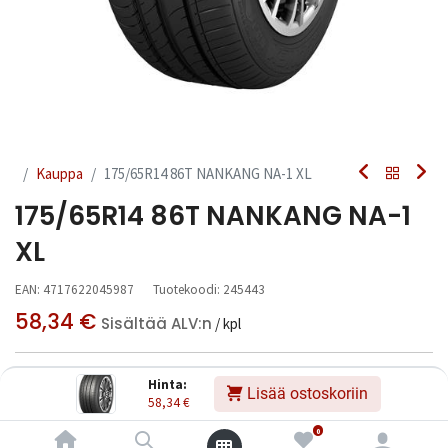
Kauppa
175/65R14 86T NANKANG NA-1 XL
175/65R14 86T NANKANG NA-1
XL
EAN:
4717622045987
Tuotekoodi:
245443
58,34
€
Sisältää ALV:n
/ kpl
Toimittajilla (kotimaa):
Saatavilla
Hinta:
Lisää ostoskoriin
Toimitusaika:
3 arkipäivää
58,34
€
0
Asennuspalvelu