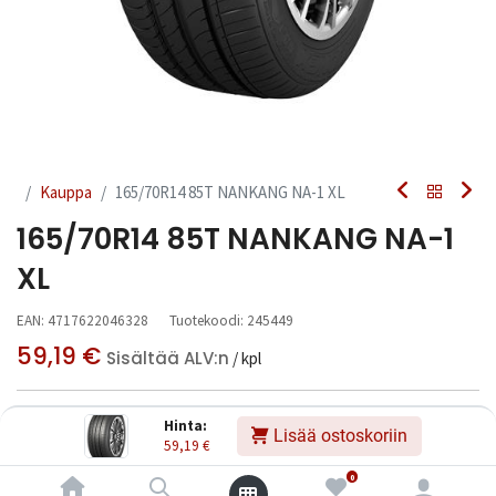
Kauppa
165/70R14 85T NANKANG NA-1 XL
165/70R14 85T NANKANG NA-1
XL
EAN:
4717622046328
Tuotekoodi:
245449
59,19
€
Sisältää ALV:n
/ kpl
Toimittajilla (kotimaa):
Saatavilla
Hinta:
Lisää ostoskoriin
Toimitusaika:
3 arkipäivää
59,19
€
0
Asennuspalvelu