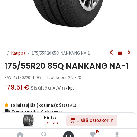
Kauppa
175/55R20 85Q NANKANG NA-1
175/55R20 85Q NANKANG NA-1
EAN:
4718022011695
Tuotekoodi:
245478
179,51
€
Sisältää ALV:n
/ kpl
Toimittajilla (kotimaa):
Saatavilla
Toimitusaika:
3 arkipäivää
Hinta:
Lisää ostoskoriin
179,51
€
Asennuspalvelu
0