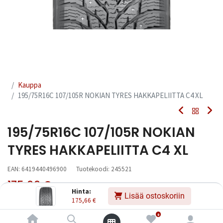
Kauppa
195/75R16C 107/105R NOKIAN TYRES HAKKAPELIITTA C4 XL
195/75R16C 107/105R NOKIAN
TYRES HAKKAPELIITTA C4 XL
EAN:
6419440496900
Tuotekoodi:
245521
175,66
€
Sisältää ALV:n
/ kpl
Hinta:
Lisää ostoskoriin
175,66
€
Toimittajilla (kotimaa):
Saatavilla
0