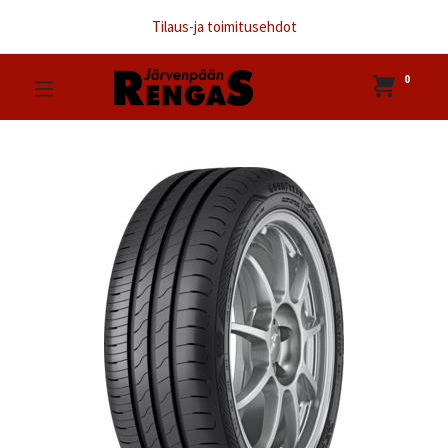
Tilaus-ja toimitusehdot
0