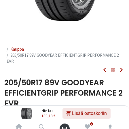
Kauppa
205/50R17 89V GOODYEAR EFFICIENTGRIP PERFORMANCE 2
EVR
205/50R17 89V GOODYEAR
EFFICIENTGRIP PERFORMANCE 2
EVR
Hinta:
Lisää ostoskoriin
EAN:
5452000682192
Tuotekoodi:
246014
180,13
€
180,13
€
Sisältää ALV:n
/ kpl
0