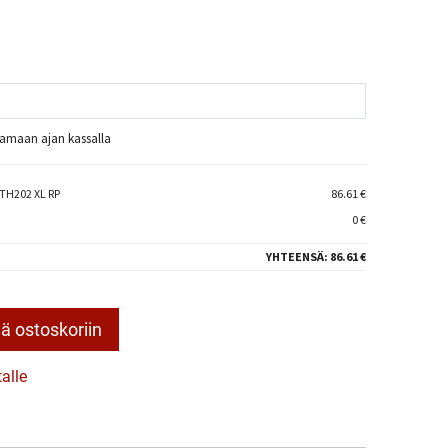
raamaan ajan kassalla
TH202 XL RP
86.61 €
0 €
YHTEENSÄ:
86.61 €
ä ostoskoriin
talle