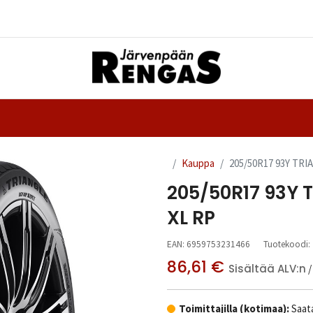
Yhteystiedot
nteet
Ajanvaraus
Kauppa
205/50R17 93Y TR
205/50R17 93Y 
XL RP
EAN:
6959753231466
Tuotekoodi:
86,61
€
Sisältää ALV:n
/
Toimittajilla (kotimaa):
Saata