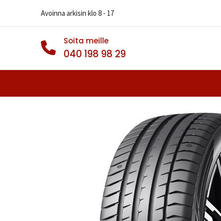
Avoinna arkisin klo 8 - 17
Soita meille
040 198 98 29
Autonrenkaat
Muut Renkaat
Va