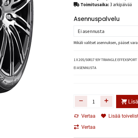
Toimitusaika:
3 arkipäivää
Asennuspalvelu
Mikäli valitset asennuksen, pääset va
1
X 205/50R17 93Y TRIANGLE EFFEXSPORT 
EI ASENNUSTA
Lisä
Vertaa
Lisää toivelis
Vertaa