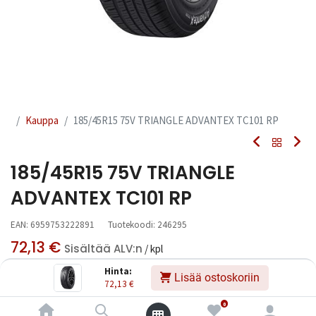
Kauppa
185/45R15 75V TRIANGLE ADVANTEX TC101 RP
185/45R15 75V TRIANGLE
ADVANTEX TC101 RP
EAN:
6959753222891
Tuotekoodi:
246295
72,13
€
Sisältää ALV:n
/ kpl
Hinta:
Lisää ostoskoriin
72,13
€
Toimittajilla (kotimaa):
Saatavilla
Toimitusaika:
3 arkipäivää
0