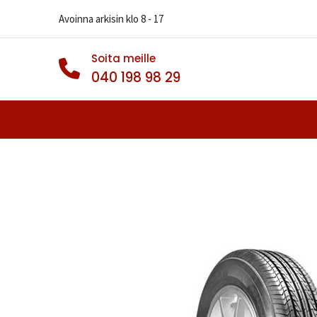
Avoinna arkisin klo 8 - 17
Soita meille
040 198 98 29
Autonrenkaat
Muut Renkaat
Va