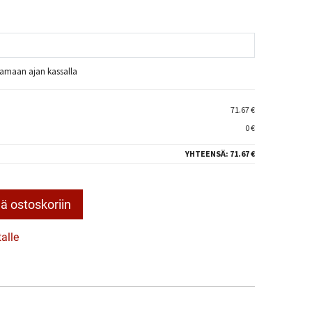
raamaan ajan kassalla
71.67 €
0 €
YHTEENSÄ:
71.67 €
ä ostoskoriin
talle