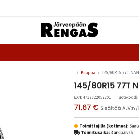
Yhteystiedot
nteet
Ajanvaraus
Kauppa
145/80R15 77T NA
145/80R15 77T
EAN:
4717622057201
Tuotekoodi:
71,67
€
Sisältää ALV:n
/
Toimittajilla (kotimaa):
Saata
Toimitusaika:
3 arkipäivää