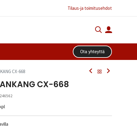
Tilaus-ja toimitusehdot
Ota yhteyttä​​​​
NKANG CX-668
 NANKANG CX-668
246562
 kpl
villa