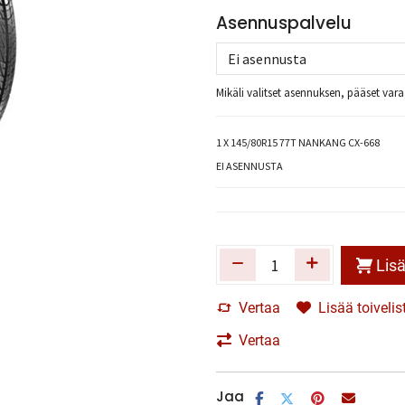
Asennuspalvelu
Mikäli valitset asennuksen, pääset va
1
X 145/80R15 77T NANKANG CX-668
EI ASENNUSTA
Lisä
Vertaa
Lisää toivelis
Vertaa
Jaa