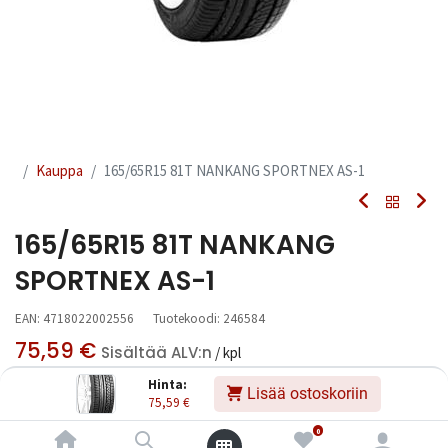
Kauppa
165/65R15 81T NANKANG SPORTNEX AS-1
165/65R15 81T NANKANG
SPORTNEX AS-1
EAN:
4718022002556
Tuotekoodi:
246584
75,59
€
Sisältää ALV:n
/ kpl
Hinta:
Lisää ostoskoriin
75,59
€
Toimittajilla (kotimaa):
Saatavilla
Toimitusaika:
3 arkipäivää
0