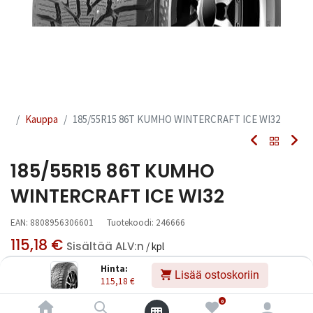
Kauppa
185/55R15 86T KUMHO WINTERCRAFT ICE WI32
185/55R15 86T KUMHO
WINTERCRAFT ICE WI32
EAN:
8808956306601
Tuotekoodi:
246666
115,18
€
Sisältää ALV:n
/ kpl
Hinta:
Lisää ostoskoriin
115,18
€
Toimittajilla (kotimaa):
Saatavilla
Toimitusaika:
3 arkipäivää
0