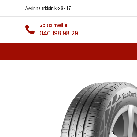
Avoinna arkisin klo 8 - 17
Soita meille
040 198 98 29
Autonrenkaat
Muut Renkaat
Va