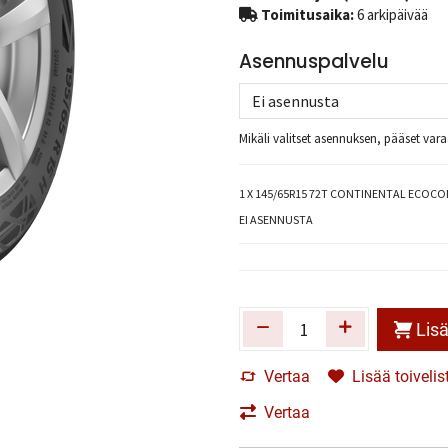
Toimitusaika:
6 arkipäivää
Asennuspalvelu
Mikäli valitset asennuksen, pääset va
1
X 145/65R15 72T CONTINENTAL ECOCO
EI ASENNUSTA
Lisä
Vertaa
Lisää toivelis
Vertaa