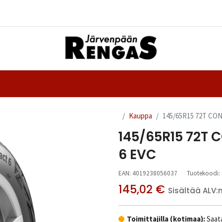
Yhteystiedot
nteet
Ajanvaraus
Kauppa
145/65R15 72T C
145/65R15 72T
6 EVC
EAN:
4019238056037
Tuotekoodi:
145,02
€
Sisältää ALV:
Toimittajilla (kotimaa):
Saata