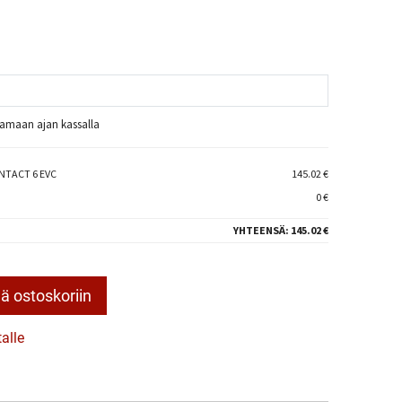
raamaan ajan kassalla
NTACT 6 EVC
145.02 €
0 €
YHTEENSÄ:
145.02 €
ä ostoskoriin
talle