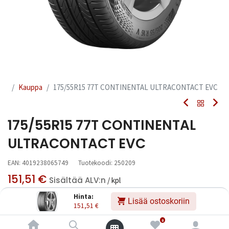
Kauppa
175/55R15 77T CONTINENTAL ULTRACONTACT EVC
175/55R15 77T CONTINENTAL
ULTRACONTACT EVC
EAN:
4019238065749
Tuotekoodi:
250209
151,51
€
Sisältää ALV:n
/ kpl
Hinta:
Lisää ostoskoriin
151,51
€
Toimittajilla (kotimaa):
Saatavilla
Toimitusaika:
6 arkipäivää
0