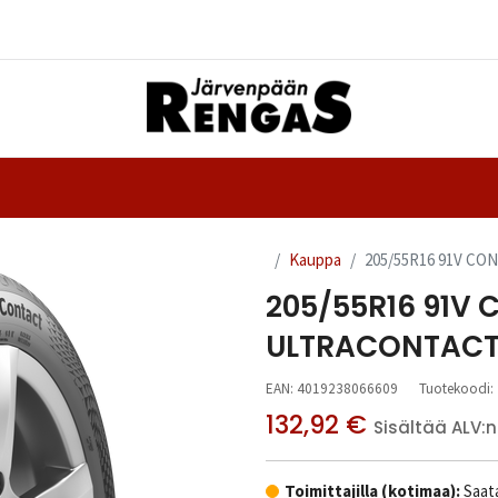
Yhteystiedot
nteet
Ajanvaraus
Kauppa
205/55R16 91V C
205/55R16 91V
ULTRACONTACT
EAN:
4019238066609
Tuotekoodi:
132,92
€
Sisältää ALV:n
Toimittajilla (kotimaa):
Saata