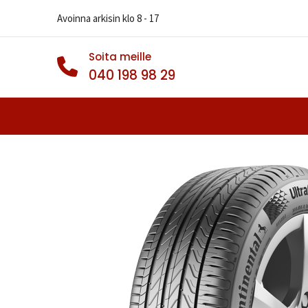
Avoinna arkisin klo 8 - 17
Soita meille
040 198 98 29
Autonrenkaat
Muut Renkaat
Va