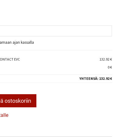
raamaan ajan kassalla
CONTACT EVC
132.92 €
0 €
YHTEENSÄ:
132.92 €
ä ostoskoriin
talle