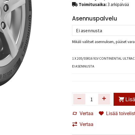
Toimitusaika:
3 arkipäivää
Asennuspalvelu
Mikäli valitset asennuksen, pääset va
1
X 205/55R16 91V CONTINENTAL ULTRA
EI ASENNUSTA
Lisä
Vertaa
Lisää toivelis
Vertaa