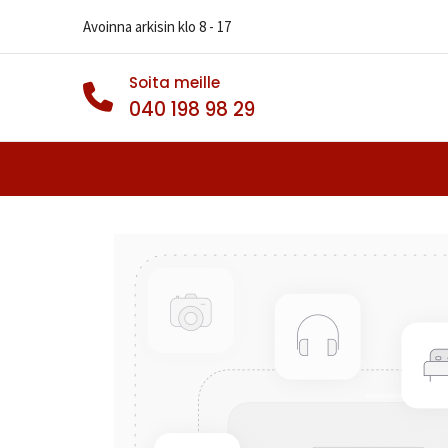
Avoinna arkisin klo 8 - 17
Soita meille
040 198 98 29
Autonrenkaat
Muut Renkaat
Va