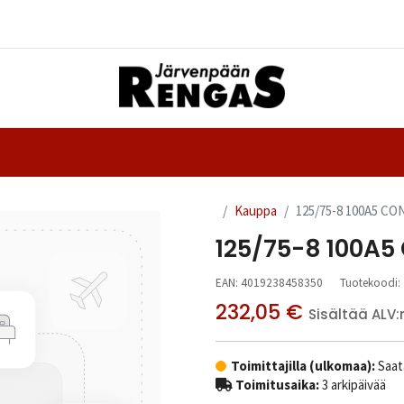
Yhteystiedot
nteet
Ajanvaraus
Kauppa
125/75-8 100A5 CO
125/75-8 100A5
EAN:
4019238458350
Tuotekoodi:
232,05
€
Sisältää ALV:
Toimittajilla (ulkomaa):
Saata
Toimitusaika:
3 arkipäivää