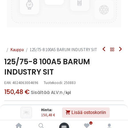
Kauppa
125/75-8 100A5 BARUM INDUSTRY SIT
125/75-8 100A5 BARUM
INDUSTRY SIT
EAN:
4024063004696
Tuotekoodi:
250883
150,48
€
Sisältää ALV:n
/ kpl
Toimittajilla (ulkomaa):
Saatavilla
Hinta:
Lisää ostoskoriin
Toimitusaika:
3 arkipäivää
150,48
€
0