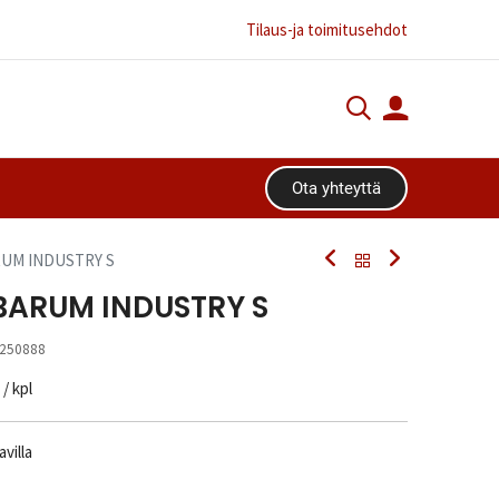
Tilaus-ja toimitusehdot
Ota yhteyttä​​​​
ARUM INDUSTRY S
 BARUM INDUSTRY S
250888
/ kpl
villa