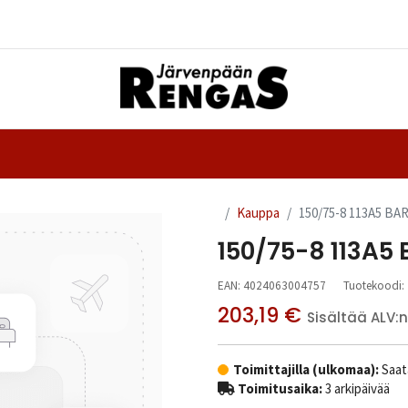
Yhteystiedot
nteet
Ajanvaraus
Kauppa
150/75-8 113A5 B
150/75-8 113A5
EAN:
4024063004757
Tuotekoodi:
203,19
€
Sisältää ALV:n
Toimittajilla (ulkomaa):
Saata
Toimitusaika:
3 arkipäivää