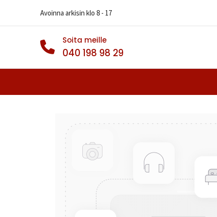
Avoinna arkisin klo 8 - 17
Soita meille
040 198 98 29
Autonrenkaat
Muut Renkaat
Va