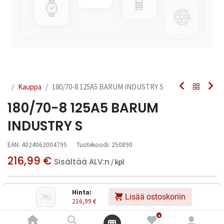
Kauppa
180/70-8 125A5 BARUM INDUSTRY S
180/70-8 125A5 BARUM
INDUSTRY S
EAN:
4024063004795
Tuotekoodi:
250890
216,99
€
Sisältää ALV:n
/ kpl
Toimittajilla (ulkomaa):
Saatavilla
Hinta:
Lisää ostoskoriin
Toimitusaika:
3 arkipäivää
216,99
€
0