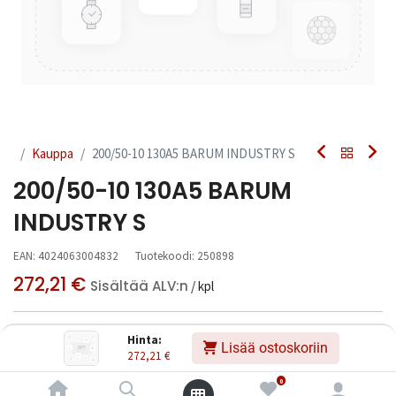
Kauppa
200/50-10 130A5 BARUM INDUSTRY S
200/50-10 130A5 BARUM
INDUSTRY S
EAN:
4024063004832
Tuotekoodi:
250898
272,21
€
Sisältää ALV:n
/ kpl
Toimittajilla (ulkomaa):
Saatavilla
Hinta:
Lisää ostoskoriin
Toimitusaika:
3 arkipäivää
272,21
€
0
Asennuspalvelu