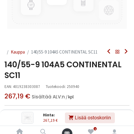
Kauppa
140/55-9 104A5 CONTINENTAL SC11
140/55-9 104A5 CONTINENTAL
SC11
EAN:
4019238303087
Tuotekoodi:
250940
267,19
€
Sisältää ALV:n
/ kpl
Toimittajilla (ulkomaa):
Saatavilla
Hinta:
Lisää ostoskoriin
Toimitusaika:
3 arkipäivää
267,19
€
0