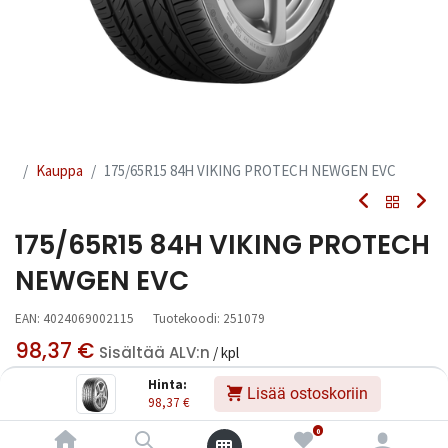
Kauppa
175/65R15 84H VIKING PROTECH NEWGEN EVC
175/65R15 84H VIKING PROTECH
NEWGEN EVC
EAN:
4024069002115
Tuotekoodi:
251079
98,37
€
Sisältää ALV:n
/ kpl
Hinta:
Lisää ostoskoriin
98,37
€
Toimittajilla (ulkomaa):
Saatavilla
Toimitusaika:
3 arkipäivää
0