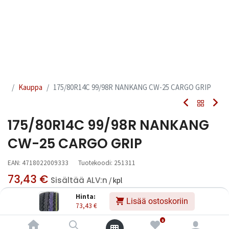
Kauppa
175/80R14C 99/98R NANKANG CW-25 CARGO GRIP
175/80R14C 99/98R NANKANG
CW-25 CARGO GRIP
EAN:
4718022009333
Tuotekoodi:
251311
73,43
€
Sisältää ALV:n
/ kpl
Hinta:
Lisää ostoskoriin
73,43
€
Toimittajilla (kotimaa):
Saatavilla
Toimitusaika:
3 arkipäivää
0