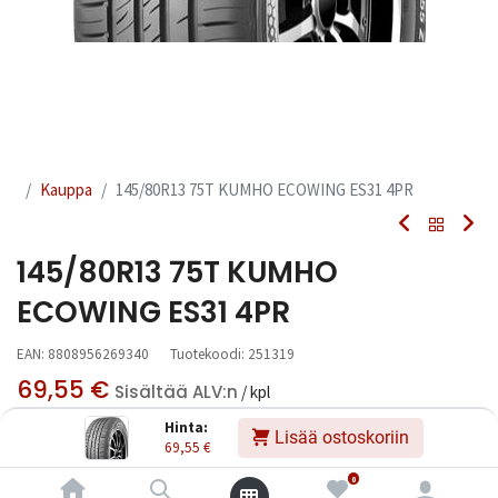
Kauppa
145/80R13 75T KUMHO ECOWING ES31 4PR
145/80R13 75T KUMHO
ECOWING ES31 4PR
EAN:
8808956269340
Tuotekoodi:
251319
69,55
€
Sisältää ALV:n
/ kpl
Hinta:
Lisää ostoskoriin
69,55
€
Toimittajilla (kotimaa):
Saatavilla
Toimitusaika:
3 arkipäivää
0