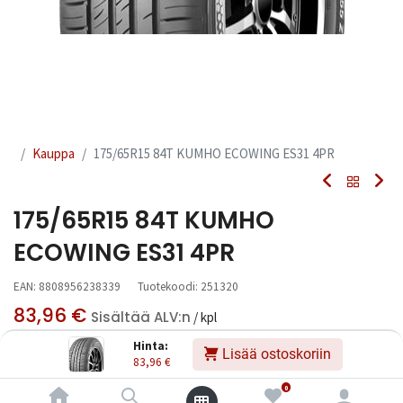
Kauppa
175/65R15 84T KUMHO ECOWING ES31 4PR
175/65R15 84T KUMHO
ECOWING ES31 4PR
EAN:
8808956238339
Tuotekoodi:
251320
83,96
€
Sisältää ALV:n
/ kpl
Hinta:
Lisää ostoskoriin
83,96
€
Heti
Toimittajilla (kotimaa):
Saatavilla
saatavilla:
4 kpl
Toimitusaika:
3 arkipäivää
0