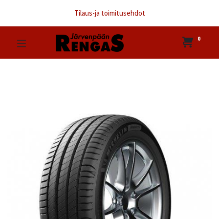
Tilaus-ja toimitusehdot
0