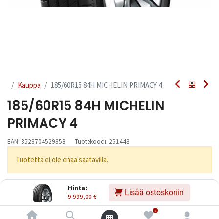
Kauppa
185/60R15 84H MICHELIN PRIMACY 4
185/60R15 84H MICHELIN
PRIMACY 4
EAN:
3528704529858
Tuotekoodi:
251448
Tuotetta ei ole enää saatavilla.
Hinta:
Lisää ostoskoriin
Jaa
9 999,00
€
Toimitusehdot
0