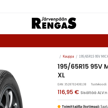
Yhteystiedot
nteet
Ajanvaraus
Kauppa
195/65R15 95V MI
195/65R15 95V 
XL
EAN:
3528702438138
Tuotekoodi:
116,95
€
Sisältää ALV:n
Toimittajilla (kotimaa):
Saata