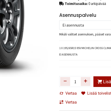
Toimitusaika:
0 arkipäivää
Asennuspalvelu
Mikäli valitset asennuksen, pääset va
1
X 195/65R15 95V MICHELIN CROSS CLIMA
EI ASENNUSTA
Lisä
Vertaa
Lisää toivelis
Vertaa