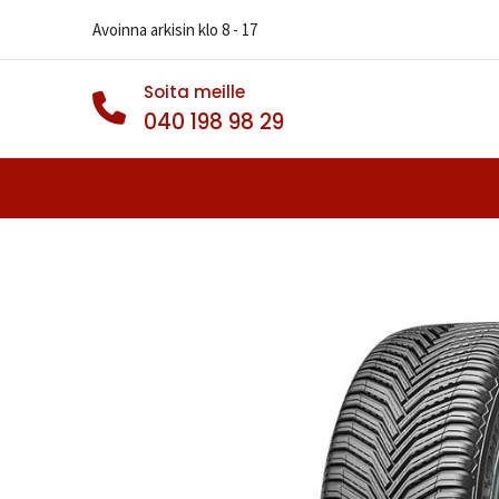
Avoinna arkisin klo 8 - 17
Soita meille
040 198 98 29
Autonrenkaat
Muut Renkaat
Va