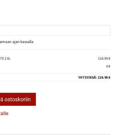
raamaan ajan kassalla
TE 2 XL
116.95 €
0 €
YHTEENSÄ:
116.95 €
ä ostoskoriin
talle