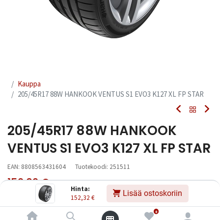
Kauppa
205/45R17 88W HANKOOK VENTUS S1 EVO3 K127 XL FP STAR
205/45R17 88W HANKOOK
VENTUS S1 EVO3 K127 XL FP STAR
EAN:
8808563431604
Tuotekoodi:
251511
152,32
€
Sisältää ALV:n
/ kpl
Hinta:
Lisää ostoskoriin
152,32
€
Toimittajilla (kotimaa):
Saatavilla
0