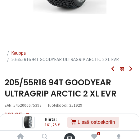
Kauppa
205/55R16 94T GOODYEAR ULTRAGRIP ARCTIC 2 XL EVR
205/55R16 94T GOODYEAR
ULTRAGRIP ARCTIC 2 XL EVR
EAN:
5452000675392
Tuotekoodi:
251929
161,25
€
Sisältää ALV:n
/ kpl
Hinta:
Lisää ostoskoriin
161,25
€
Heti
Toimittajilla (kotimaa):
Saatavilla
0