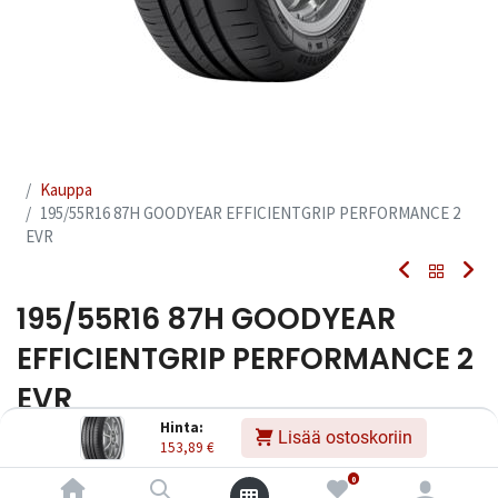
Kauppa
195/55R16 87H GOODYEAR EFFICIENTGRIP PERFORMANCE 2
EVR
195/55R16 87H GOODYEAR
EFFICIENTGRIP PERFORMANCE 2
EVR
Hinta:
Lisää ostoskoriin
EAN:
5452000681881
Tuotekoodi:
255703
153,89
€
153,89
€
Sisältää ALV:n
/ kpl
0