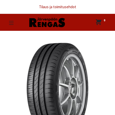
Tilaus-ja toimitusehdot
0