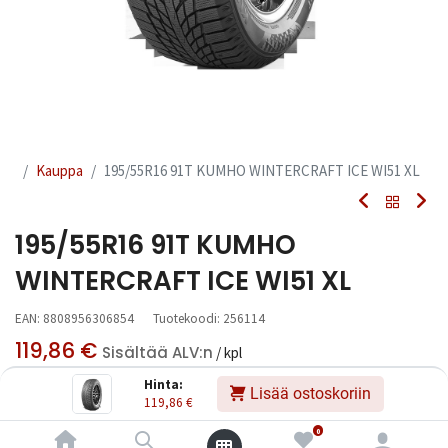
Kauppa
195/55R16 91T KUMHO WINTERCRAFT ICE WI51 XL
195/55R16 91T KUMHO
WINTERCRAFT ICE WI51 XL
EAN:
8808956306854
Tuotekoodi:
256114
119,86
€
Sisältää ALV:n
/ kpl
Hinta:
Lisää ostoskoriin
119,86
€
Toimittajilla (kotimaa):
Saatavilla
Toimitusaika:
3 arkipäivää
0