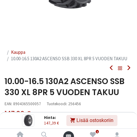
Kauppa
10.00-16.5 130A2 ASCENSO SSB 330 XL 8PR 5 VUODEN TAKUU
10.00-16.5 130A2 ASCENSO SSB
330 XL 8PR 5 VUODEN TAKUU
EAN:
8904365500057
Tuotekoodi:
256456
147,39
€
Sisältää ALV:n
/ kpl
Hinta:
Lisää ostoskoriin
147,39
€
Toimittajilla (kotimaa):
Saatavilla
0